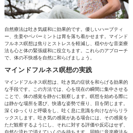
自然療法は吐き気緩和に効果的です。優しいハーブティ
ー、生姜やペパーミントは胃を落ち着かせます。マインド
フルネス瞑想は焦りとストレスを軽減し、穏やかな音楽療
法も心と体の緊張緩和に役立ちます。これらのアプローチ
で、体の不快感を自然に和らげましょう。
マインドフルネス瞑想の実践
マインドフルネス瞑想は、吐き気の症状を和らげる効果的
な手段です。この方法では、心を現在の瞬間に集中させる
ことで、体の感覚を静かに観察します。瞑想を始める際に
は静かな場所を選び、快適な姿勢で座り、目を閉じます。
深くゆっくりと呼吸をし、吐く息に意識を向けながらリラ
ックスします。吐き気の感覚がある場合には、その感覚を
ただ観察するようにし、それに対する評価や反応はせず、
自然な流れで消えていくのを待ちます。同時に音楽療法を