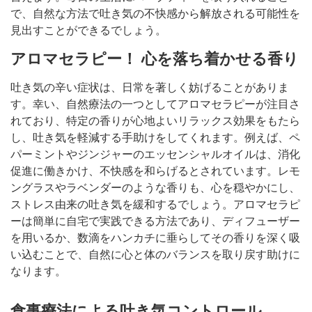
で、自然な方法で吐き気の不快感から解放される可能性を
見出すことができるでしょう。
アロマセラピー！ 心を落ち着かせる香り
吐き気の辛い症状は、日常を著しく妨げることがありま
す。幸い、自然療法の一つとしてアロマセラピーが注目さ
れており、特定の香りが心地よいリラックス効果をもたら
し、吐き気を軽減する手助けをしてくれます。例えば、ペ
パーミントやジンジャーのエッセンシャルオイルは、消化
促進に働きかけ、不快感を和らげるとされています。レモ
ングラスやラベンダーのような香りも、心を穏やかにし、
ストレス由来の吐き気を緩和するでしょう。アロマセラピ
ーは簡単に自宅で実践できる方法であり、ディフューザー
を用いるか、数滴をハンカチに垂らしてその香りを深く吸
い込むことで、自然に心と体のバランスを取り戻す助けに
なります。
食事療法による吐き気コントロール