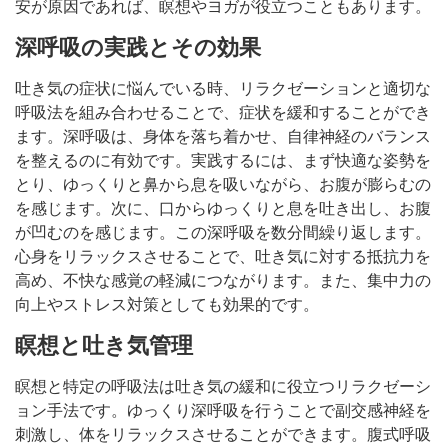
安が原因であれば、瞑想やヨガが役立つこともあります。
深呼吸の実践とその効果
吐き気の症状に悩んでいる時、リラクゼーションと適切な
呼吸法を組み合わせることで、症状を緩和することができ
ます。深呼吸は、身体を落ち着かせ、自律神経のバランス
を整えるのに有効です。実践するには、まず快適な姿勢を
とり、ゆっくりと鼻から息を吸いながら、お腹が膨らむの
を感じます。次に、口からゆっくりと息を吐き出し、お腹
が凹むのを感じます。この深呼吸を数分間繰り返します。
心身をリラックスさせることで、吐き気に対する抵抗力を
高め、不快な感覚の軽減につながります。また、集中力の
向上やストレス対策としても効果的です。
瞑想と吐き気管理
瞑想と特定の呼吸法は吐き気の緩和に役立つリラクゼーシ
ョン手法です。ゆっくり深呼吸を行うことで副交感神経を
刺激し、体をリラックスさせることができます。腹式呼吸