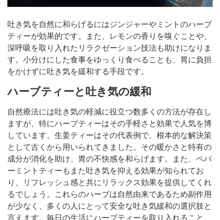
吐き気を自然に和らげるにはジンジャーやミントのハーブ
ティーが効果的です。また、レモンの香りを嗅ぐことや、
深呼吸を取り入れたリラクゼーション技法も助けになりま
す。小分けにした食事をゆっくり食べることも、胃に負担
をかけずに吐き気を緩和する手段です。
ハーブティーと吐き気の緩和
自然療法には吐き気の軽減に役立つ数多くの方法が存在し
ますが、特にハーブティーはその手軽さと効果で人気を博
しています。生姜ティーはその代表例で、根本的な解決策
として古くから用いられてきました。その暖かさと特有の
成分が消化を助け、胃の不快感を和らげます。また、ペパ
ーミントティーもまた吐き気を抑える効果が知られてお
り、リフレッシュ感と共にリラックス効果を提供してくれ
るでしょう。これらのハーブは自然由来であるため副作用
が少なく、多くの人にとって安全な吐き気緩和の選択肢と
言えます。毎日の生活にハーブティーを取り入れること