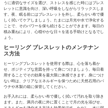
うに適切なサイズを選び、ストレスを感じた時にはブレス
レットに意識を向け、深い呼吸をしながらリラックスしま
す。夜、眠る前にはブレスレットを外し、柔らかい布で優
しく拭いてケアしましょう。たまには月光や水で浄化する
ことで、そのパワーを保ち続けることができます。毎日の
積み重ねにより、心穏やかな日々を送る手助けとなるでし
ょう。
ヒーリング ブレスレットのメンテナン
ス方法
ヒーリングブレスレットを使用する際は、心を落ち着か
せ、ポジティブな意図を持って身につけましょう。毎日着
用することでその効果を最大限に体感できます。身につけ
ない時は、クリアなエネルギーを保つために天然石用のパ
ウチや木製の箱に保管してください。
お手入れには、柔らかい布で優しく拭いて汚れを取り除き
ます。また、満月の夜に外に置くことで月の光を浴びせ、
エネルギーを浄化する方法も効果的です。ただし、水に弱