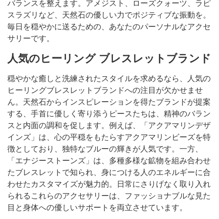
バランスを整えます。アメジスト、ローズクォーツ、ラピ
スラズリなど、天然石の優しい力でポジティブな振動を。
毎日を穏やかに送るための、あなたのパーソナルなアクセ
サリーです。
人気のヒーリング ブレスレットブランド
穏やかな癒しと洗練されたスタイルを求めるなら、人気の
ヒーリングブレスレットブランドへの注目が欠かせませ
ん。天然石からインスピレーションを得たブランドが提案
する、手首に優しく寄り添うピースたちは、精神のバラン
スと内面の調和を促します。例えば、「アクアマリンデザ
インズ」は、心の平穏をもたらすアクアマリンビーズを特
徴としており、独特なブルーの輝きが人気です。一方、
「エナジーストーンズ」は、多種多様な鉱物を組み合わせ
たブレスレットで知られ、身につける人のエネルギーに合
わせたカスタマイズが魅力的。日常にさりげなく取り入れ
られるこれらのアクセサリーは、ファッショナブルな見た
目と身体への優しいサポートを両立させています。