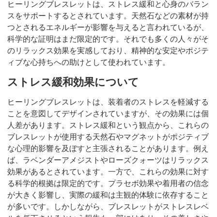
ヒーリングブレスレットは、ストレス緩和と心身のバラン
スをサポートするとされています。天然石などの素材が持
つとされるエネルギーが影響を与えると言われているが、
科学的な証明はまだ限定的です。それでも多くの人々がそ
のリラックス効果を実感しており、精神的な安定やポジテ
ィブな心持ちへの助けとして使われています。
ストレス緩和効果について
ヒーリングブレスレットは、装着者のストレスを軽減する
ことを意図してデザインされていますが、その効果には個
人差があります。ストレス緩和という観点から、これらの
ブレスレットが使用する天然石やマグネットがポジティブ
な心理的影響を及ぼすと主張されることがあります。例え
ば、ラベンダーアメジストやローズクォーツはリラックス
効果があるとされています。一方で、これらの効果に対す
る科学的根拠は限定的です。プラセボ効果や着用者の信念
が大きく影響し、実際の緩和は主観的体験に依存すること
が多いです。しかしながら、ブレスレットがストレスレベ