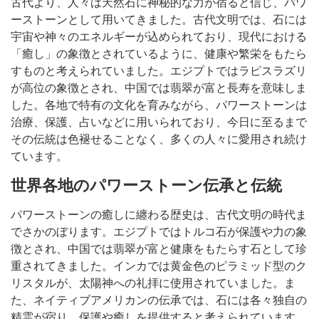
古代より、人々は天然石に神秘的な力が宿ると信じ、パワ
ーストーンとして用いてきました。古代文明では、石には
宇宙や神々のエネルギーが込められており、現代における
「癒し」の象徴とされているように、健康や繁栄をもたら
すものと考えられていました。エジプトではラピスラズリ
が高位の象徴とされ、中国では翡翠が富と長寿を意味しま
した。各地で特有の文化を育みながら、パワーストーンは
治療、保護、占いなどに用いられており、今日に至るまで
その伝統は色褪せることなく、多くの人々に愛用され続け
ています。
世界各地のパワーストーン伝承と伝統
パワーストーンの癒しに纏わる歴史は、古代文明の時代ま
でさかのぼります。エジプトではトルコ石が保護や力の象
徴とされ、中国では翡翠が富と健康をもたらす石として珍
重されてきました。インカでは黄金色のピラミッド型のク
リスタルが、太陽神への礼拝に使用されていました。ま
た、ネイティブアメリカンの伝承では、石には各々独自の
精霊が宿り、保護や癒しを提供すると考えられています。