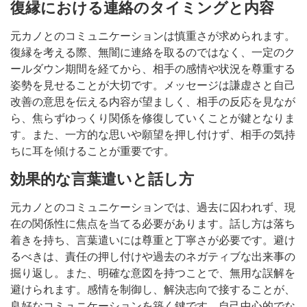
復縁における連絡のタイミングと内容
元カノとのコミュニケーションは慎重さが求められます。
復縁を考える際、無闇に連絡を取るのではなく、一定のク
ールダウン期間を経てから、相手の感情や状況を尊重する
姿勢を見せることが大切です。メッセージは謙虚さと自己
改善の意思を伝える内容が望ましく、相手の反応を見なが
ら、焦らずゆっくり関係を修復していくことが鍵となりま
す。また、一方的な思いや願望を押し付けず、相手の気持
ちに耳を傾けることが重要です。
効果的な言葉遣いと話し方
元カノとのコミュニケーションでは、過去に囚われず、現
在の関係性に焦点を当てる必要があります。話し方は落ち
着きを持ち、言葉遣いには尊重と丁寧さが必要です。避け
るべきは、責任の押し付けや過去のネガティブな出来事の
掘り返し。また、明確な意図を持つことで、無用な誤解を
避けられます。感情を制御し、解決志向で接することが、
良好なコミュニケーションを築く鍵です。自己中心的でな