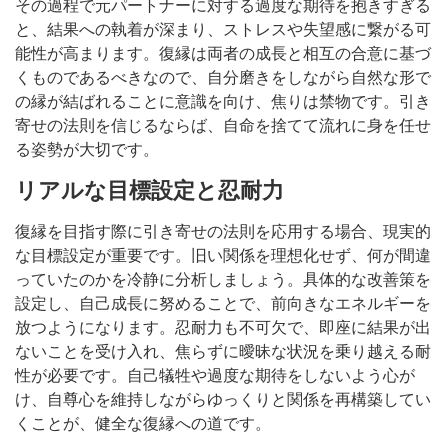
その過程で元パートナーに対する過度な期待を抱きすぎる
と、結果への執着が深まり、ストレスや失望感に繋がる可
能性が高まります。復縁は両者の成長と相互の合意に基づ
くものであるべきなので、自分磨きをしながら自然な形で
の縁が結ばれることに意識を向け、焦りは禁物です。引き
寄せの法則を信じるならば、自命を捨てて流れに身を任せ
る姿勢が大切です。
リアルな目標設定と忍耐力
復縁を目指す際に引き寄せの法則を応用する場合、現実的
な目標設定が重要です。旧い関係を理想化せず、何が間違
っていたのかを冷静に分析しましょう。具体的な改善策を
設定し、自己成長に努めることで、前向きなエネルギーを
放つようになります。忍耐力も不可欠で、即座に結果が出
ないことを受け入れ、焦らずに曖昧な状況を乗り越える耐
性が必要です。自己犠牲や過度な期待をしないよう心が
け、自尊心を維持しながらゆっくりと関係を再構築してい
くことが、健全な復縁への道です。