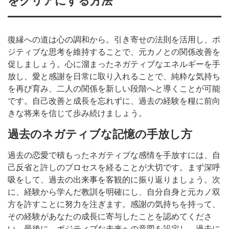
をクリアにする方法
復縁への道は心の調和から。引き寄せの法則を活用し、ポ
ジティブな思考を維持することで、元カノとの関係改善を
促しましょう。心に溜まったネガティブなエネルギーを手
放し、愛と感謝を日常に取り入れることで、純粋な気持ち
を再び育み、二人の関係を新しい段階へと導くことが可能
です。自己改善と成長を忘れずに、過去の経験を糧に前向
きな将来を信じて歩み続けましょう。
過去のネガティブな記憶の手放し方
過去の恋愛で積もったネガティブな感情を手放すには、自
己反省と許しのプロセスを経ることが大切です。まず深呼
吸をして、過去の出来事を客観的に振り返りましょう。次
に、経験から学んだ教訓を明確にし、自分自身と元カノ双
方を許すことに努力を注ぎます。感謝の気持ちを持って、
その経験があなたの成長に寄与したことを認めてくださ
い。最後に、ポジティブな未来への意図を設定し、過去に