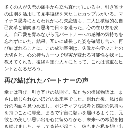
多くの人が失恋の痛手から立ち直れずにいる中、引き寄せ
の法則を活用して見事復縁を果たしたカップルがいる。マ
イナス思考にとらわれがちな失恋後も、二人は積極的な自
己変革と前向きな思考で日々を送った。心の在り方を変
え、自己愛を育みながら元パートナーへの感謝の気持ちを
忘れずにいた。結果、互いに成長した姿を確認し合い、再
び結ばれることに。この成功事例は、失敗から学ぶことの
大切さと、心の持ち方一つで現実が変わる可能性を我々に
教えてくれる。復縁を望む人々にとって、これは貴重なヒ
ントとなるだろう。
再び結ばれたパートナーの声
幸せは再び、引き寄せの法則で。私たちの復縁物語は、ま
さに信じられないほどの出来事でした。別れた後、私は自
分の内面を見つめ直し、ポジティブな思考と感謝の気持ち
を持つことに専念。まるで宇宙に願いを届けるように、元
彼との美しい思い出を心に留めながら、未来への希望を抱
き続けました。そして奇跡が起こり、彼もまた私を想い出