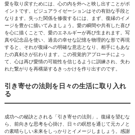
愛を取り戻すためには、心の内を外へと映し出すことがポ
イントです。ビジュアライゼーションはその有効な手段と
なります。失った関係を修復するには、まず、復縁のイメ
ージを豊かに描いてみましょう。愛の瞬間や共有した喜び
を心に描くことで、愛のエネルギーが再び生まれます。写
真や記念品を使い、過去の幸せな記憶を物理的な形で再現
すると、それが復縁への明確な意志となり、相手にもあな
たの真剣さが伝わります。この視覚的アプローチによっ
て、心は再び愛情の可能性を信じるように訓練され、失わ
れた繋がりを再構築するきっかけを作り出すのです。
引き寄せの法則を日々の生活に取り入れ
る
成功への秘訣とされる「引き寄せの法則」。復縁を望むな
ら、前向きな思考を心掛け、日々の瞑想を通じて元カノと
の素晴らしい未来をしっかりとイメージしましょう。感謝