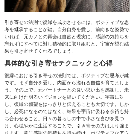
引き寄せの法則で復縁を成功させるには、ポジティブな思
考を継承することが鍵。自分自身を愛し、前向きな姿勢で
いれば、元カノとの再会は自然と現実に。感謝の気持ちを
忘れずにすべてに対し積極的に取り組むと、宇宙が望む結
果を引き寄せてくれるでしょう。
具体的な引き寄せテクニックと心得
復縁における引き寄せの法則では、ポジティブな思考が鍵
です。まず自分を愛し、内面から溢れる自信を育てましょ
う。その上で、元パートナーとの良い思い出を感謝し、未
来に向けた明るいビジョンを描いてください。宇宙に対
し、復縁の願望をはっきりと伝えることも大切です。しか
し、必死になるのではなく、結果を宇宙に委ねる余裕も持
ち合わせること。日々の暮らしの中で小さな喜びを見つ
け、心穏やかに生活することで、引き寄せの力はより強ま
ります。常に感謝の気持ちを持ち続け、ポジティブなアウ