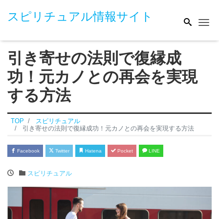
スピリチュアル情報サイト
Me
引き寄せの法則で復縁成
功！元カノとの再会を実現
する方法
TOP
スピリチュアル
引き寄せの法則で復縁成功！元カノとの再会を実現する方法
Facebook
Twitter
Hatena
Pocket
LINE
スピリチュアル