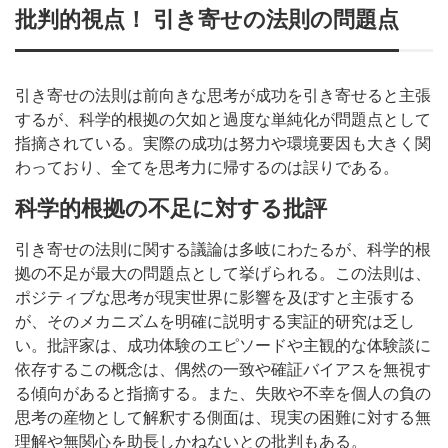
批判的視点！ 引き寄せの法則の問題点
引き寄せの法則は前向きな思考が成功を引き寄せると主張
するが、科学的根拠の欠如と過度な単純化が問題点として
指摘されている。実際の成功は努力や環境要因も大きく関
わっており、全てを思考力に帰するのは誤りである。
科学的根拠の不足に対する批評
引き寄せの法則に関する議論は多岐にわたるが、科学的根
拠の不足が最大の問題点として挙げられる。この法則は、
ポジティブな思考が現実世界に影響を及ぼすと主張する
が、そのメカニズムを明確に説明する実証的研究は乏し
い。批評家は、成功体験のエピソードや主観的な体験談に
依存するこの概念は、偶然の一致や確証バイアスを無視す
る傾向があると指摘する。また、失敗や不幸を個人の負の
思考の産物として解釈する側面は、現実の困難に対する無
理解や無関心を助長しかねないとの批判もある。