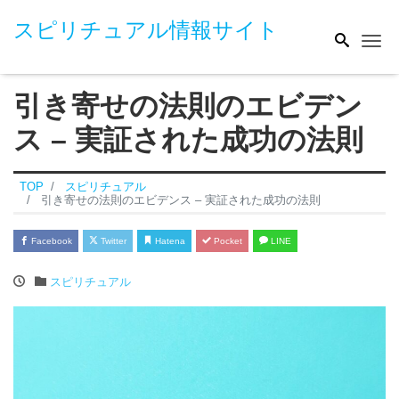
スピリチュアル情報サイト
Me
引き寄せの法則のエビデン
ス – 実証された成功の法則
TOP
スピリチュアル
引き寄せの法則のエビデンス – 実証された成功の法則
Facebook
Twitter
Hatena
Pocket
LINE
スピリチュアル