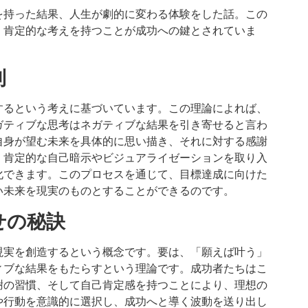
を持った結果、人生が劇的に変わる体験をした話。この
、肯定的な考えを持つことが成功への鍵とされていま
則
するという考えに基づいています。この理論によれば、
ガティブな思考はネガティブな結果を引き寄せると言わ
自身が望む未来を具体的に思い描き、それに対する感謝
、肯定的な自己暗示やビジュアライゼーションを取り入
化できます。このプロセスを通じて、目標達成に向けた
い未来を現実のものとすることができるのです。
せの秘訣
現実を創造するという概念です。要は、「願えば叶う」
ィブな結果をもたらすという理論です。成功者たちはこ
謝の習慣、そして自己肯定感を持つことにより、理想の
や行動を意識的に選択し、成功へと導く波動を送り出し