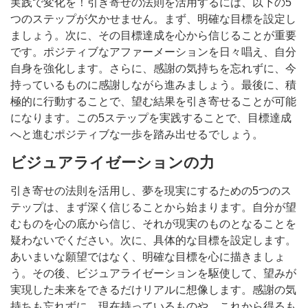
実践で変化を！引き寄せの法則を活用するには、以下の5
つのステップが欠かせません。まず、明確な目標を設定し
ましょう。次に、その目標達成を心から信じることが重要
です。ポジティブなアファーメーションを日々唱え、自分
自身を強化します。さらに、感謝の気持ちを忘れずに、今
持っているものに感謝しながら進みましょう。最後に、積
極的に行動することで、望む結果を引き寄せることが可能
になります。この5ステップを実践することで、目標達成
へと進むポジティブな一歩を踏み出せるでしょう。
ビジュアライゼーションの力
引き寄せの法則を活用し、夢を現実にするための5つのス
テップは、まず深く信じることから始まります。自分が望
むものを心の底から信じ、それが現実のものとなることを
疑わないでください。次に、具体的な目標を設定します。
あいまいな願望ではなく、明確な目標を心に描きましょ
う。その後、ビジュアライゼーションを駆使して、望みが
実現した未来をできるだけリアルに想像します。感謝の気
持ちも忘れずに。現在持っているものや、これから得るも