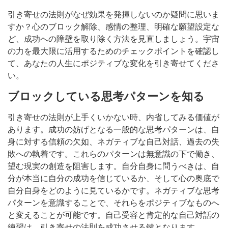
引き寄せの法則がなぜ効果を発揮しないのか疑問に思いま
すか？心のブロック解除、感情の整理、明確な願望設定な
ど、成功への障壁を取り除く方法を見直しましょう。宇宙
の力を最大限に活用するためのチェックポイントを確認し
て、あなたの人生にポジティブな変化を引き寄せてくださ
い。
ブロックしている思考パターンを知る
引き寄せの法則が上手くいかない時、内省してみる価値が
あります。成功の妨げとなる一般的な思考パターンは、自
身に対する信頼の欠如、ネガティブな自己対話、過去の失
敗への執着です。これらのパターンは無意識の下で働き、
望む現実の創造を阻害します。自分自身に問うべきは、自
分が本当に自分の成功を信じているか、そして心の奥底で
自分自身をどのように見ているかです。ネガティブな思考
パターンを意識することで、それらをポジティブなものへ
と変えることが可能です。自己受容と肯定的な自己対話の
練習は、引き寄せの法則を成功させる鍵となります。