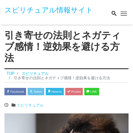
スピリチュアル情報サイト
Me
引き寄せの法則とネガティ
ブ感情！逆効果を避ける方
法
TOP
スピリチュアル
引き寄せの法則とネガティブ感情！逆効果を避ける方法
Facebook
Twitter
Hatena
Pocket
LINE
スピリチュアル