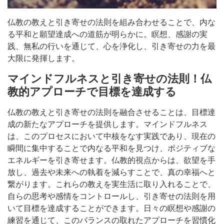
仏教の教えと引き寄せの法則を組み合わせることで、内な
る平和と願望達成への道筋が明らかに。瞑想、感謝の実
践、無私の行いを通じて、心を浄化し、引き寄せの力を最
大限に発揮します。
マインドフルネスと引き寄せの法則！仏
教的アプローチで目標を達成する
仏教の教えと引き寄せの法則を融合させることは、目標達
成の新たなアプローチを提供します。マインドフルネス
は、このプロセスにおいて中核をなす実践であり、現在の
瞬間に集中することで内なる平和を見つけ、ポジティブな
エネルギーを引き寄せます。仏教的視点からは、欲望を手
放し、過去や未来への執着を減らすことで、真の幸福へと
繋がります。これらの教えを実生活に取り入れることで、
自らの思考や感情をコントロールし、引き寄せの法則を用
いて目標を達成することができます。日々の瞑想や感謝の
練習を通じて、このバランスの取れたアプローチを習慣化