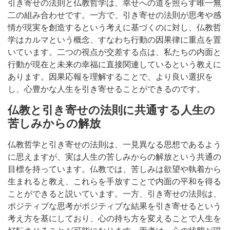
引き寄せの法則と仏教哲学は、幸せへの道を照らす唯一無
二の組み合わせです。一方で、引き寄せの法則が思考や感
情が現実を創造するという考えに基づくのに対し、仏教哲
学はカルマという概念、すなわち行動の因果律に重点を置
いています。二つの視点が交差する点は、私たちの内面と
行動が現在と未来の幸福に直接関連しているという教えに
あります。因果応報を理解することで、より良い選択を
し、心豊かな人生を引き寄せることができるのです。
仏教と引き寄せの法則に共通する人生の
苦しみからの解放
仏教哲学と引き寄せの法則は、一見異なる思想であるよう
に思えますが、実は人生の苦しみからの解放という共通の
目標を持っています。仏教では、苦しみは欲望や執着から
生まれると教え、これらを手放すことで内面の平和を得る
ことができると説いています。一方、引き寄せの法則は、
ポジティブな思考がポジティブな結果を引き寄せるという
考え方を基にしており、心の持ち方を変えることで人生を