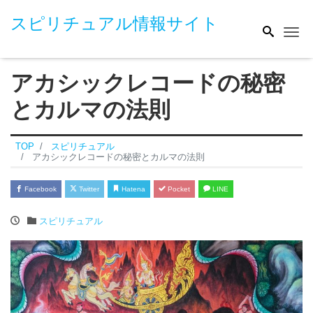
スピリチュアル情報サイト
Me
アカシックレコードの秘密
とカルマの法則
TOP
スピリチュアル
アカシックレコードの秘密とカルマの法則
Facebook
Twitter
Hatena
Pocket
LINE
スピリチュアル