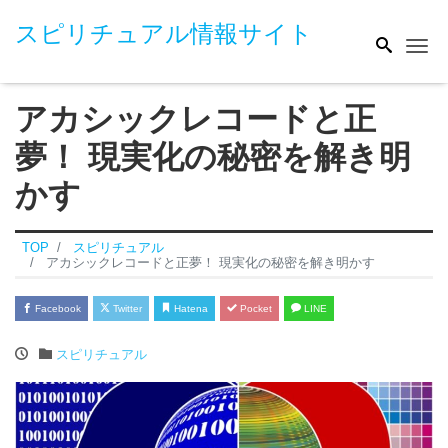
スピリチュアル情報サイト
Me
アカシックレコードと正
夢！ 現実化の秘密を解き明
かす
TOP
スピリチュアル
アカシックレコードと正夢！ 現実化の秘密を解き明かす
Facebook
Twitter
Hatena
Pocket
LINE
スピリチュアル