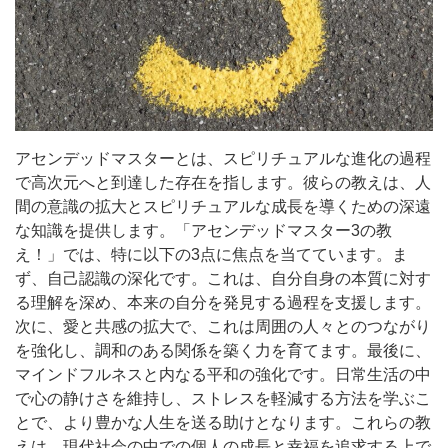
アセンデッドマスターとは、スピリチュアルな進化の過程
で高次元へと到達した存在を指します。彼らの教えは、人
間の意識の拡大とスピリチュアルな成長を導くための深遠
な知識を提供します。「アセンデッドマスター3の教
え！」では、特に以下の3点に焦点を当てています。ま
ず、自己認識の深化です。これは、自分自身の本質に対す
る理解を深め、本来の自分を発見する過程を支援します。
次に、愛と共感の拡大で、これは周囲の人々とのつながり
を強化し、調和のある関係を築く力を育てます。最後に、
マインドフルネスと内なる平和の強化です。日常生活の中
で心の静けさを維持し、ストレスを軽減する方法を学ぶこ
とで、より豊かな人生を送る助けとなります。これらの教
えは、現代社会の中での個人の成長と幸福を追求する上で