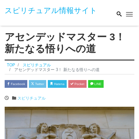
スピリチュアル情報サイト
Me
アセンデッドマスター 3！
新たなる悟りへの道
TOP
スピリチュアル
アセンデッドマスター 3！ 新たなる悟りへの道
Facebook
Twitter
Hatena
Pocket
LINE
スピリチュアル