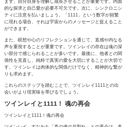
まず、自分自身を理解し成長させることが重要です。内面
的な探求と自己愛が必要不可欠です。次に、シンクロニシ
ティに注意を払いましょう。「1111」という数字が頻繁
に現れる場合、それは宇宙からのメッセージと捉えること
ができます。
また、瞑想や心のリフレクションを通じて、直感や内なる
声を重視することが重要です。ツインレイの存在は魂の深
い部分で感じられることが多いです。最後に、他者との関
係性を見直し、純粋で真実の愛を大切にすることが大切で
す。ツインレイは肉体的な関係だけでなく、精神的な繋が
りも求めます。
これらのステップを踏むことで、ツインレイ1111との出
会いがより現実味を帯びるでしょう。
ツインレイと1111！ 魂の再会
ツインレイと1111！魂の再会
ツインレイ、すなわち「真の魂の片割れ」との再会は、多