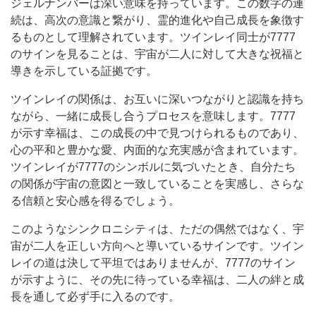
ジェルナンバーは深い意味を持っています。この数字の連
続は、高次の意識と繋がり、霊的進化や自己成長を象徴す
るものとして理解されています。ツインレイ同士が7777
のサインを見ることは、宇宙が二人に対して大きな祝福と
導きを示している証拠です。
ツインレイの関係は、お互いに深いつながりと認識を持ち
ながら、一緒に成長し合うプロセスを意味します。7777
が示す幸福は、この成長の中で見つけられるものであり、
心の平和と豊かな愛、内面的な充実感が含まれています。
ツインレイが7777のシンボルに気づいたとき、自分たち
の関係が宇宙の意図と一致していることを実感し、さらな
る信頼と安心感を得るでしょう。
このようなシンクロニシティは、ただの偶然ではなく、宇
宙が二人を正しい方向へと導いているサインです。ツイン
レイの道は決して平坦ではありませんが、7777のサイン
が示すように、その先に待っている幸福は、二人の絆と成
長を通して必ず手に入るのです。