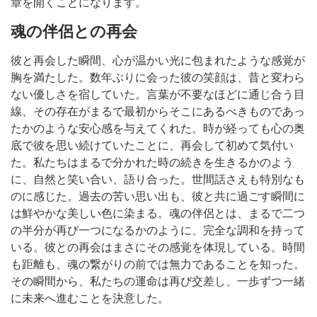
章を開くことになります。
魂の伴侶との再会
彼と再会した瞬間、心が温かい光に包まれたような感覚が
胸を満たした。数年ぶりに会った彼の笑顔は、昔と変わら
ない優しさを宿していた。言葉が不要なほどに通じ合う目
線、その存在がまるで最初からそこにあるべきものであっ
たかのような安心感を与えてくれた。時が経っても心の奥
底で彼を思い続けていたことに、再会して初めて気付い
た。私たちはまるで分かれた時の続きを生きるかのよう
に、自然と笑い合い、語り合った。世間話さえも特別なも
のに感じた。過去の苦い思い出も、彼と共に過ごす瞬間に
は鮮やかな美しい色に染まる。魂の伴侶とは、まるで二つ
の半分が再び一つになるかのように、完全な調和を持って
いる。彼との再会はまさにその感覚を体現している。時間
も距離も、魂の繋がりの前では無力であることを知った。
その瞬間から、私たちの運命は再び交差し、一歩ずつ一緒
に未来へ進むことを決意した。