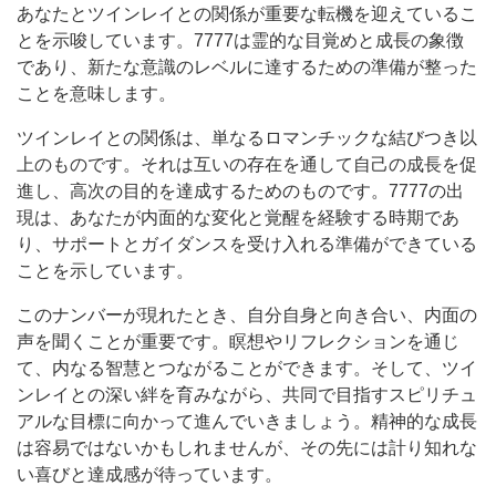
あなたとツインレイとの関係が重要な転機を迎えているこ
とを示唆しています。7777は霊的な目覚めと成長の象徴
であり、新たな意識のレベルに達するための準備が整った
ことを意味します。
ツインレイとの関係は、単なるロマンチックな結びつき以
上のものです。それは互いの存在を通して自己の成長を促
進し、高次の目的を達成するためのものです。7777の出
現は、あなたが内面的な変化と覚醒を経験する時期であ
り、サポートとガイダンスを受け入れる準備ができている
ことを示しています。
このナンバーが現れたとき、自分自身と向き合い、内面の
声を聞くことが重要です。瞑想やリフレクションを通じ
て、内なる智慧とつながることができます。そして、ツイ
ンレイとの深い絆を育みながら、共同で目指すスピリチュ
アルな目標に向かって進んでいきましょう。精神的な成長
は容易ではないかもしれませんが、その先には計り知れな
い喜びと達成感が待っています。