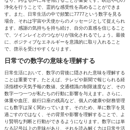
なり、内なる声に耳を傾けることが重要です。瞑想や心の
浄化を行うことで、霊的な感受性を高めることができま
す。また、日常生活の中で頻繁に7777という数字を見る
場合、それは宇宙や天使からのメッセージとして捉えられ
ます。感謝の気持ちを持ち続け、自分の直感を信じること
で、ツインレイとのつながりが強化されるでしょう。最後
に、ポジティブなエネルギーを意識的に取り入れること
で、啓示を受けやすくなります。
日常での数字の意味を理解する
日常生活において、数字の背後に隠された意味を理解する
ことは重要です。たとえば、テレビや新聞で報じられる経
済指標や天気予報の数値、交通標識の制限速度など、その
数字一つ一つが私たちの行動に影響を与えます。さらに、
体重や血圧、銀行口座の残高など、個人の健康や財務管理
にも数字は深く関わっています。そのため、単に数字を見
過ごすのではなく、その背景や影響を理解することで、よ
り賢明な判断と行動ができるようになります。数字には単
なる記号以上の意味があり、それを読み解く力は日常生活