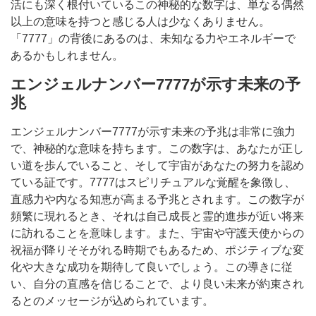
活にも深く根付いているこの神秘的な数字は、単なる偶然
以上の意味を持つと感じる人は少なくありません。
「7777」の背後にあるのは、未知なる力やエネルギーで
あるかもしれません。
エンジェルナンバー7777が示す未来の予
兆
エンジェルナンバー7777が示す未来の予兆は非常に強力
で、神秘的な意味を持ちます。この数字は、あなたが正し
い道を歩んでいること、そして宇宙があなたの努力を認め
ている証です。7777はスピリチュアルな覚醒を象徴し、
直感力や内なる知恵が高まる予兆とされます。この数字が
頻繁に現れるとき、それは自己成長と霊的進歩が近い将来
に訪れることを意味します。また、宇宙や守護天使からの
祝福が降りそそがれる時期でもあるため、ポジティブな変
化や大きな成功を期待して良いでしょう。この導きに従
い、自分の直感を信じることで、より良い未来が約束され
るとのメッセージが込められています。