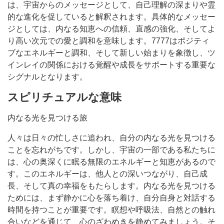
は、宇宙からのメッセージとして、自己理解の深まりや霊
的な進化を促していると解釈されます。具体的なメッセー
ジとしては、内なる知恵への信頼、直感の強化、そしてよ
り高い次元での愛と調和を意味します。7777はポジティ
ブなエネルギーと調和、そして新しい始まりを象徴し、ツ
インレイの関係における覚醒や成長をサポートする重要な
シグナルとなります。
スピリチュアルな意味
内なる光を見つける旅
人々は日々の忙しさに追われ、自分の内なる光を見つける
ことを忘れがちです。しかし、宇宙の一部である私たちに
は、心の奥深くに眠る無限のエネルギーと知恵があるので
す。このエネルギーは、他人との深いつながり、自己成
長、そして真の幸福をもたらします。内なる光を見つける
ためには、まず静かに心を落ち着け、自分自身と対話する
時間を持つことが重要です。瞑想や呼吸法、自然との触れ
合いなどを通じて、心のざわめきを静めてみましょう。そ