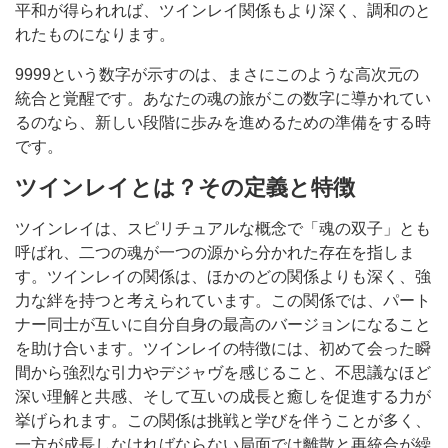
平和が得られれば、ツインレイ関係もより深く、調和のと
れたものになります。
9999という数字が示すのは、まさにこのような高次元の
統合と覚醒です。あなたの魂の旅がこの数字に導かれてい
るのなら、新しい段階に歩みを進めるための準備をする時
です。
ツインレイとは？その定義と特徴
ツインレイは、スピリチュアルな概念で「魂の双子」とも
呼ばれ、二つの魂が一つの源から分かれた存在を指しま
す。ツインレイの関係は、ほかのどの関係よりも深く、強
力な絆を持つと考えられています。この関係では、パート
ナー同士が互いに自分自身の最高のバージョンになること
を助け合います。ツインレイの特徴には、初めて会った瞬
間から強烈な引力やデジャヴを感じること、不思議なほど
深い理解と共感、そして互いの成長と癒しを促進する力が
挙げられます。この関係は挑戦と学びを伴うことが多く、
一方が成長しなければならない局面では離散と再統合が繰