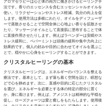
アロマセラピーは心と体の両方に働きかけるヒーリング手
法です。香りのエッセンスを含むエッセンシャルオイルを
使い、リラクゼーションやストレス軽減、気分の向上を促
します。使用方法は多岐にわたり、オイルをディフューザ
ーで蒸散させることで空間全体に心地よい香りを拡散させ
たり、マッサージオイルとして直接肌に塗布することで体
に直接作用させたりします。例えばラベンダーは安眠やス
トレス緩和に、ペパーミントは頭痛の緩和や集中力向上に
効果的です。個人の好みや目的に合わせてオイルを選ぶこ
とで、穏やかに心身をヒーリングすることができます。
クリスタルヒーリングの基本
クリスタルヒーリングは、エネルギーのバランスを整える
療法です。基本として、まず落ち着く空間を設け、瞑想な
どで心を静めます。次に、直感や目的に応じたクリスタル
を選び、エネルギーを必要とする体の特定の部分に置く
か、身に着けます。例えば、アメジストは精神的な平穏を
促し、ローズクォーツは愛と癒しをもたらします。使用後
は、クリスタルを月光にさらすなどして浄化しましょう。