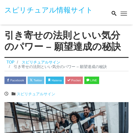
スピリチュアル情報サイト
Me
引き寄せの法則といい気分
のパワー – 願望達成の秘訣
TOP
スピリチュアルサイン
引き寄せの法則といい気分のパワー – 願望達成の秘訣
Facebook
Twitter
Hatena
Pocket
LINE
スピリチュアルサイン